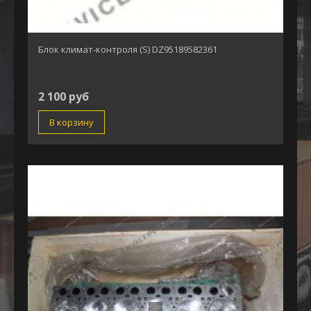
Блок климат-контроля (S) DZ95189582361
2 100 руб
В корзину