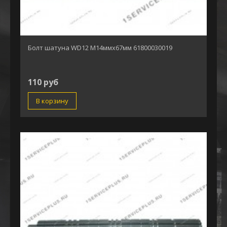
Болт шатуна WD12 М14ммх67мм 61800030019
110 руб
В корзину