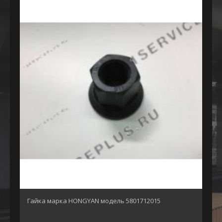
Гайка марка HONGYAN модель 5801712015