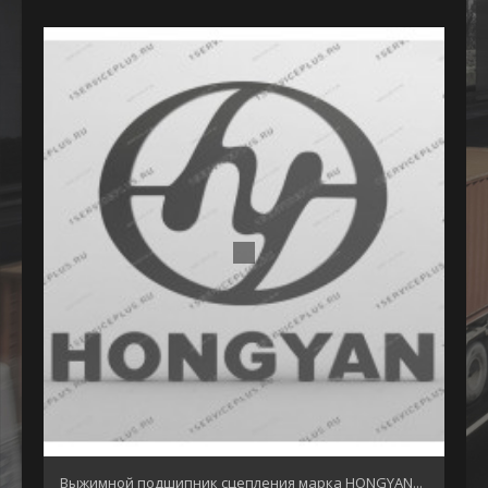
Выжимной подшипник сцепления марка HONGYAN...