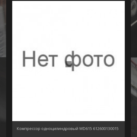
Компрессор одноцилиндровый WD615 612600130015