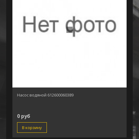
Насос водяной 612600060389
0 руб
В корзину