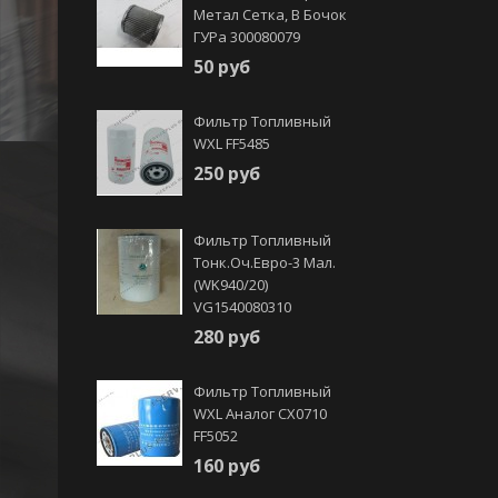
Метал Сетка, В Бочок
ГУРа 300080079
50 руб
Фильтр Топливный
WXL FF5485
250 руб
Фильтр Топливный
Тонк.оч.Евро-3 Мал.
(WK940/20)
VG1540080310
280 руб
Фильтр Топливный
WXL Аналог CX0710
FF5052
160 руб