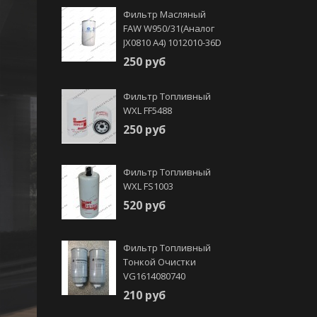
Фильтр Масляный
FAW W950/31(аналог
JX0810 А4) 1012010-36D
250 руб
Фильтр Топливный
WXL FF5488
250 руб
Фильтр Топливный
WXL FS1003
520 руб
Фильтр Топливный
Тонкой Очистки
VG1614080740
210 руб