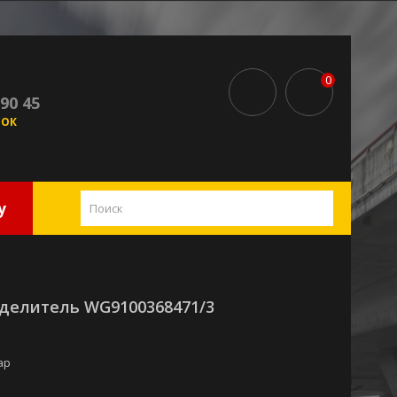
0
 90 45
НОК
у
делитель WG9100368471/3
ар