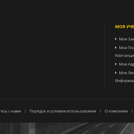
МОЯ УЧ
Мои За
Мои Пл
Квитанц
Мои Ад
Моя Ли
Информа
есь с нами
Порядок и условия использования
О компании