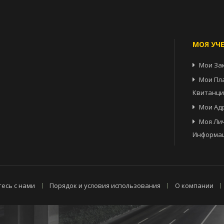
МОЯ УЧ
Мои За
Мои Пл
Квитанц
Мои Ад
Моя Ли
Информа
есь с нами
Порядок и условия использования
О компании