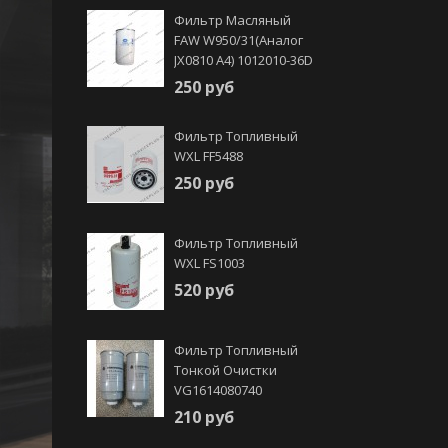
Фильтр Масляный
FAW W950/31(аналог
JX0810 А4) 1012010-36D
250 руб
Фильтр Топливный
WXL FF5488
250 руб
Фильтр Топливный
WXL FS1003
520 руб
Фильтр Топливный
Тонкой Очистки
VG1614080740
210 руб