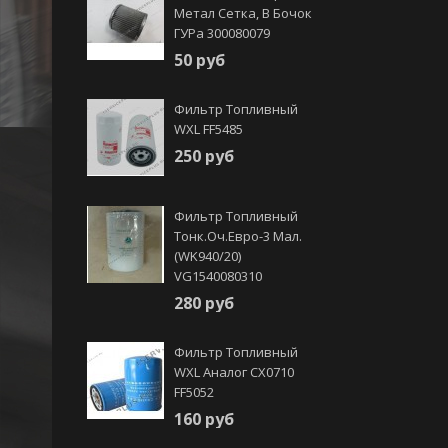
Метал Сетка, В Бочок
ГУРа 300080079
50 руб
Фильтр Топливный
WXL FF5485
250 руб
Фильтр Топливный
Тонк.оч.Евро-3 Мал.
(WK940/20)
VG1540080310
280 руб
Фильтр Топливный
WXL Аналог CX0710
FF5052
160 руб