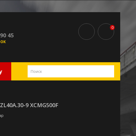
0
 90 45
НОК
у
ZL40A.30-9 XCMG500F
ар