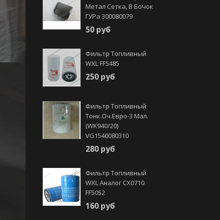
Метал Сетка, В Бочок
ГУРа 300080079
50 руб
Фильтр Топливный
WXL FF5485
250 руб
Фильтр Топливный
Тонк.оч.Евро-3 Мал.
(WK940/20)
VG1540080310
280 руб
Фильтр Топливный
WXL Аналог CX0710
FF5052
160 руб