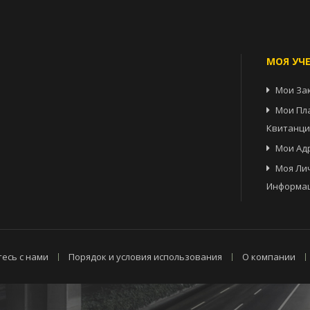
МОЯ УЧ
Мои За
Мои Пл
Квитанц
Мои Ад
Моя Ли
Информа
есь с нами
Порядок и условия использования
О компании