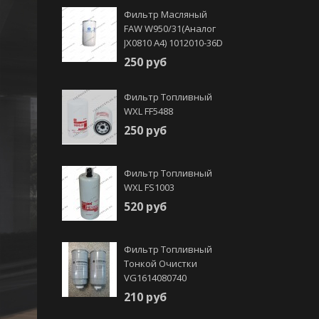
Фильтр Масляный
FAW W950/31(аналог
JX0810 А4) 1012010-36D
250 руб
Фильтр Топливный
WXL FF5488
250 руб
Фильтр Топливный
WXL FS1003
520 руб
Фильтр Топливный
Тонкой Очистки
VG1614080740
210 руб