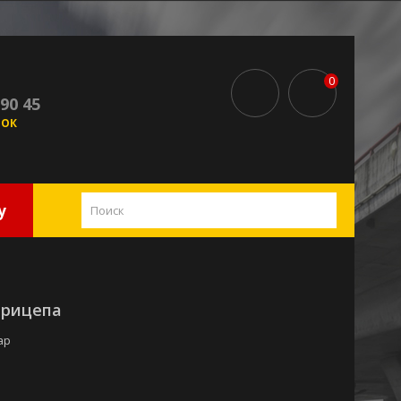
0
 90 45
НОК
у
прицепа
ар