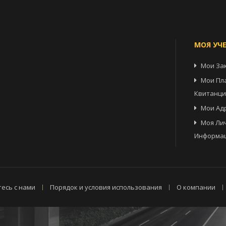
МОЯ УЧ
Мои За
Мои Пл
Квитанц
Мои Ад
Моя Ли
Информа
есь с нами
Порядок и условия использования
О компании