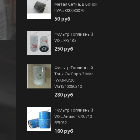
Метал Сетка, В Бочок
ГУРа 300080079
50 руб
Фильтр Топливный
WXL FF5485
250 руб
Фильтр Топливный
Тонк.оч.Евро-3 Мал.
(WK940/20)
VG1540080310
280 руб
Фильтр Топливный
WXL Аналог CX0710
FF5052
160 руб