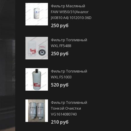
Фильтр Масляный
FAW W950/31(аналог
JX0810 А4) 1012010-36D
250 руб
Фильтр Топливный
WXL FF5488
250 руб
Фильтр Топливный
WXL FS1003
520 руб
Фильтр Топливный
Тонкой Очистки
VG1614080740
210 руб