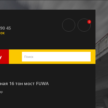
0
 90 45
НОК
у
ная 16 тон мост FUWA
ар